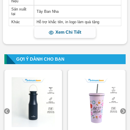
hiệu
Nắp bình được làm từ chất liệu nhựa PP
Sản xuất
Tây Ban Nha
tại
Nắp Bình Giữ Nhiệt La Fonte – 006637 400ml làm từ nhựa
PP và silicon giúp giữ kín hơi, đóng khít không bị rò rỉ nước
Khác
Hỗ trợ khắc tên, in logo làm quà tặng
ra bên ngoài.
Xem Chi Tiết
GỢI Ý DÀNH CHO BẠN