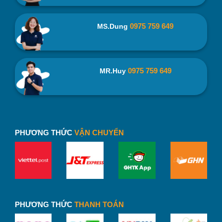
quà tặng khách hàng, quà tặng quảng bá thương hiệu…
0975 759 649
MS.Dung
0975 759 649
MR.Huy
PHƯƠNG THỨC
VẬN CHUYỂN
PHƯƠNG THỨC
THANH TOÁN