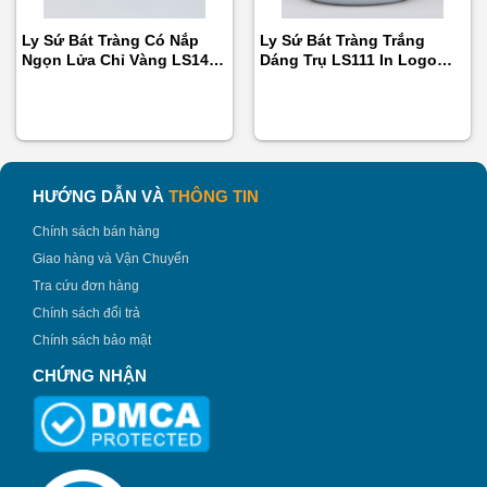
2. Đặc điểm nổi bật của ly sứ LS109
Ly Sứ Bát Tràng Có Nắp
Ly Sứ Bát Tràng Trắng
Được sản xuất thủ công
ly sứ in logo quà tặng
đáp
Ngọn Lửa Chỉ Vàng LS141
Dáng Trụ LS111 In Logo
In Logo Theo Yêu Cầu
Theo Yêu Cầu
ứng đủ tiêu chí về cả mặt thẩm mỹ lẫn chất lượng rất
thích hợp làm quà tặng.
Với chất liệu sứ thấu quang cao cấp và nung khử ở
nhiệt độ cao nên sản phẩm có độ bền tốt, nước men
HƯỚNG DẪN VÀ
THÔNG TIN
sáng bóng,
Chính sách bán hàng
Đặc biệt không bị bám bẩn, dễ dàng vệ sinh lau rửa sản
Giao hàng và Vận Chuyển
phẩm trong quá trình sử dụng.
Tra cứu đơn hàng
Chính sách đổi trả
Chính sách bảo mật
CHỨNG NHẬN