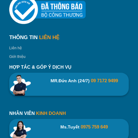
THÔNG TIN
LIÊN HỆ
Liên hệ
Giới thiệu
HỢP TÁC & GÓP Ý DỊCH VỤ
Ly Sứ Bát Tràng Trắng Quai Số 7 LS109 In Logo Theo Yêu
Cầu – binhnuocteen.com
09 7172 9499
MR.Đức Anh (24/7)
Miệng cốc vừa phải, dễ dàng để rót nước vào cốc.
Quai cầm chắc chắn, giúp giữ được ly chặt và đồng thời
giúp tay người không phải tiếp xúc trực tiếp với thành ly
NHÂN VIÊN
KINH DOANH
gây bỏng khi cầm.
0975 759 649
Ms.Tuyết
Sản phẩm phù hợp dùng trong nhà hàng, khách sạn hay
dùng in logo in chữ lên cốc sứ làm quà tặng, quà biếu,