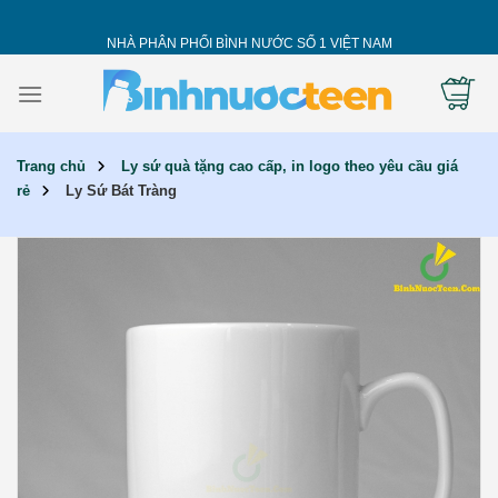
Skip
to
NHÀ PHÂN PHỐI BÌNH NƯỚC SỐ 1 VIỆT NAM
content
Trang chủ
Ly sứ quà tặng cao cấp, in logo theo yêu cầu giá
rẻ
Ly Sứ Bát Tràng