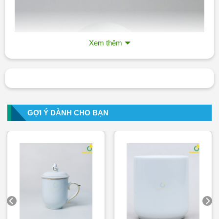
Xem thêm
GỢI Ý DÀNH CHO BẠN
Ly Sứ Bát Tràng Trắng Quai Số 7 LS109 In Logo Theo Yêu
Cầu – binhnuocteen.com
Đặt Mua Ngay