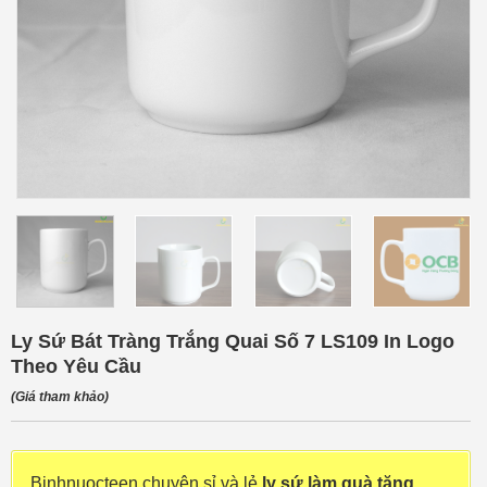
Ly Sứ Bát Tràng Trắng Quai Số 7 LS109 In Logo
Theo Yêu Cầu
(Giá tham khảo)
Binhnuocteen chuyên sỉ và lẻ
ly sứ làm quà tặng