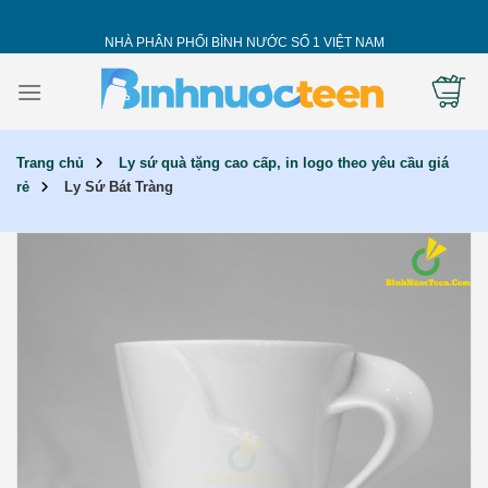
Skip
to
NHÀ PHÂN PHỐI BÌNH NƯỚC SỐ 1 VIỆT NAM
content
Trang chủ
Ly sứ quà tặng cao cấp, in logo theo yêu cầu giá
rẻ
Ly Sứ Bát Tràng