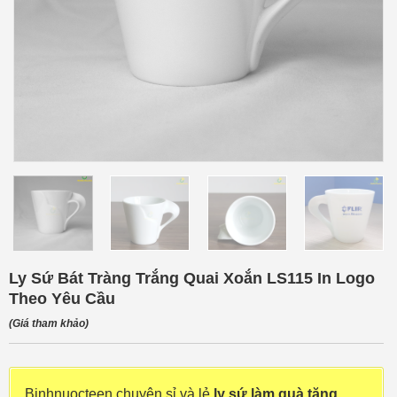
Ly Sứ Bát Tràng Trắng Quai Xoắn LS115 In Logo
Theo Yêu Cầu
(Giá tham khảo)
Binhnuocteen chuyên sỉ và lẻ
ly sứ làm quà tặng