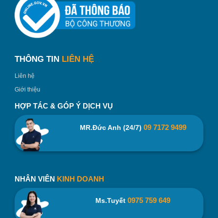
THÔNG TIN
LIÊN HỆ
Liên hệ
Ly Sứ Bát Tràng Trắng Quai Xoắn LS115 In Logo Theo Yêu
Giới thiệu
Cầu – binhnuocteen
HỢP TÁC & GÓP Ý DỊCH VỤ
Chịu được nóng lạnh tốt, dùng được trong lò vi sóng.
09 7172 9499
MR.Đức Anh (24/7)
Có độ dày vừa phải, giúp không bị bỏng khi chạm, khả
năng giữ nhiệt tốt.
Đặc biệt không bị bám bẩn, dễ dàng vệ sinh lau rửa sản
phẩm trong quá trình sử dụng.
NHÂN VIÊN
KINH DOANH
Chất liệu men sứ trắng cao cấp nên sản phẩm có màu
0975 759 649
Ms.Tuyết
sắc trắng trong, bề mặt sáng bóng nhẵn mịn đặc biệt có
thể dễ dàng in ấn logo, họa tiết hay lời chúc lên trên sản