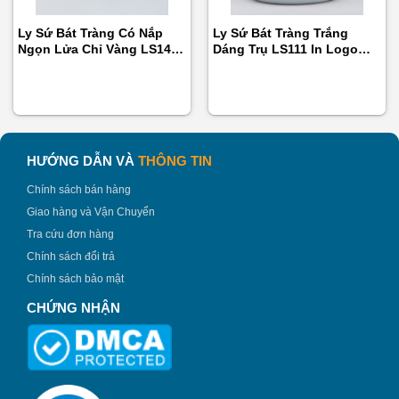
2. Đặc điểm nổi bật của ly sứ LS115
Ly Sứ Bát Tràng Có Nắp
Ly Sứ Bát Tràng Trắng
Được sản xuất thủ công
ly sứ in logo quà tặng
đáp
Ngọn Lửa Chỉ Vàng LS141
Dáng Trụ LS111 In Logo
In Logo Theo Yêu Cầu
Theo Yêu Cầu
ứng đủ tiêu chí về cả mặt thẩm mỹ lẫn chất lượng rất
thích hợp làm quà tặng.
Thiết kế độc đáo, mới lạ với quai xoắn cùng đường viền
gấp khúc trên thân sẽ mang đến cho người nhìn cảm
HƯỚNG DẪN VÀ
THÔNG TIN
giác bất ngờ và đầy thích thú.
Chính sách bán hàng
Giao hàng và Vận Chuyển
Tra cứu đơn hàng
Chính sách đổi trả
Chính sách bảo mật
CHỨNG NHẬN