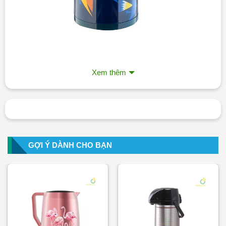
Bình giữ nhiệt Rạng Đông
với dung tích 1 lít mang đến
Xem thêm
rất nhiều lợi ích vừa giúp giữ nhiệt và trữ được nhiều đồ
dùng, an toàn và giữ được hương vị thơm ngon của đồ
uống. Bình rất dễ sử dụng và có độ bền lâu.
Hãy liên hệ
Binhnuocteen
nếu bạn có nhu cầu đặt mua
sản phẩm này nhé!
GỢI Ý DÀNH CHO BẠN
Yêu Cầu Báo Giá
2. Đặc Điểm Nổi Bật Phích Pha Trà Rạng
Đông In Logo 1040
Phích giữ nhiệt Rạng Đông RD 1040 TS là sản phẩm sử
dung để pha các loại trà tốt cho sức như: Linh chi,