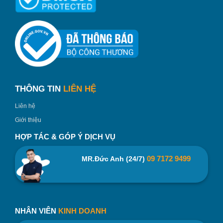
Tay cầm và nắp phích được làm bằng nhựa cách nhiệt,
THÔNG TIN
LIÊN HỆ
cầm rót không sợ bị bỏng tay. Thân phích sử dụng chất
liệu sắt sơn màu tĩnh điện đẹp mắt, họa tiết đa dạng sẽ
Liên hệ
tôn thêm sự nổi bật cho không gian nhà bạn.
Giới thiệu
Ruột phích nước được làm bằng thủy tinh chịu nhiệt, độ
HỢP TÁC & GÓP Ý DỊCH VỤ
bền cao, giữ nhiệt tốt. Ruột phích không chứa ARSEN,
thủy ngân và hóa chất độc hại, giúp người dùng yên tâm
09 7172 9499
MR.Đức Anh (24/7)
sử dụng. Phích pha trà Rạng Đông được ứng dụng
công nghệ mạ bạc bức xạ nhiệt giúp giữ nhiệt sau 6 giờ
nước đạt nhiệt độ ≥ 78 độ C.
NHÂN VIÊN
KINH DOANH