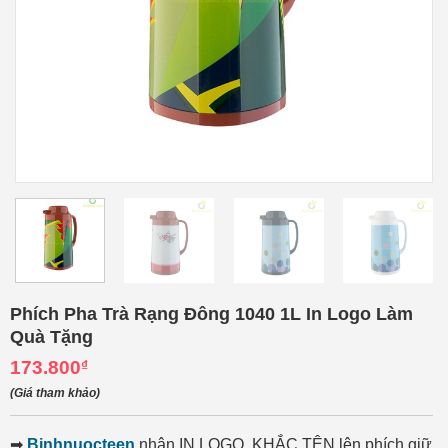
Phích Pha Trà Rạng Đông 1040 1L In Logo Làm
Quà Tặng
173.800
₫
(Giá tham khảo)
➡
Binhnuocteen
nhận IN LOGO, KHẮC TÊN lên phích giữ