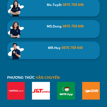
0975 759 649
Ms.Tuyết
0975 759 649
MS.Dung
0975 759 649
MR.Huy
PHƯƠNG THỨC
VẬN CHUYỂN
Nắp đậy có gioăng Silicon kín khít, tránh thất thoát nhiệt.
Sản phẩm phích nước Rạng Đông được chứng nhận
phù hợp Quy chuẩn kỹ thuật vệ sinh an toàn QCVN 12-