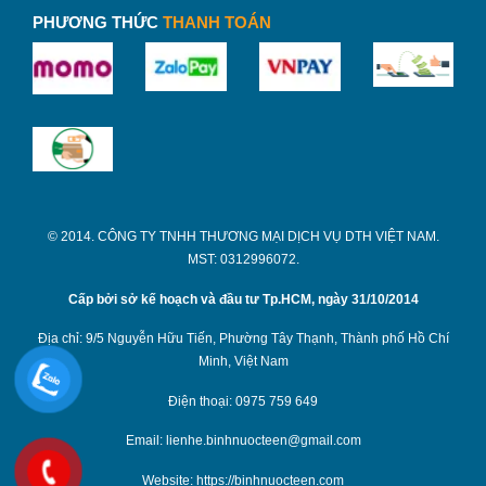
1, 2, 3:2011/BYT; Áp dụng tiêu chuẩn Anh BS EN 12546-
PHƯƠNG THỨC
THANH TOÁN
1:2000.
Miệng phích được thiết kế nhỏ gọn, giúp dòng nước
chạy gọn, đều.
© 2014. CÔNG TY TNHH THƯƠNG MẠI DỊCH VỤ DTH VIỆT NAM.
MST: 0312996072.
Cấp bởi sở kế hoạch và đầu tư Tp.HCM, ngày 31/10/2014
Địa chỉ: 9/5 Nguyễn Hữu Tiến, Phường Tây Thạnh, Thành phố Hồ Chí
Minh, Việt Nam
Điện thoại: 0975 759 649
Email: lienhe.binhnuocteen@gmail.com
Website: https://binhnuocteen.com