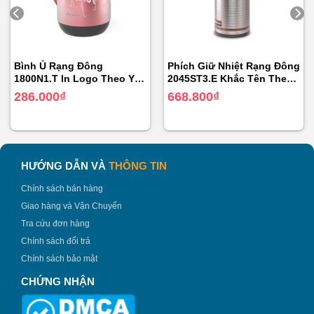
Artiso, cà gai, chè dây, các loại thuốc bắc…
Phích nước pha trà có khả năng giữ nóng giúp đồ dùng
luôn nóng để hưởng thức và dung tích 1 lít đựng được
Bình Ủ Rạng Đông
Phích Giữ Nhiệt Rạng Đông
nhiều thức uống. Nước nóng được giữ nhiệt tốt giúp
1800N1.T In Logo Theo Yêu
2045ST3.E Khắc Tên Theo
chiết xuất hết mọi dưỡng chất có trong trà, uống tốt cho
Cầu
Yêu Cầu
286.000
₫
668.800
₫
sức khỏe.
HƯỚNG DẪN VÀ
THÔNG TIN
Chính sách bán hàng
Giao hàng và Vận Chuyển
Tra cứu đơn hàng
Chính sách đổi trả
Chính sách bảo mật
CHỨNG NHẬN