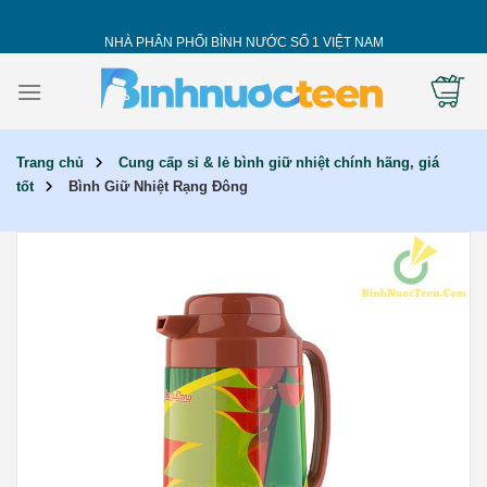
Skip
to
NHÀ PHÂN PHỐI BÌNH NƯỚC SỐ 1 VIỆT NAM
content
Trang chủ
Cung cấp sỉ & lẻ bình giữ nhiệt chính hãng, giá
tốt
Bình Giữ Nhiệt Rạng Đông