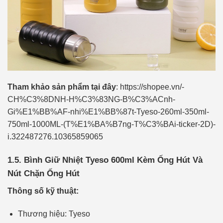
Tham khảo sản phẩm tại đây
: https://shopee.vn/-
CH%C3%8DNH-H%C3%83NG-B%C3%ACnh-
Gi%E1%BB%AF-nhi%E1%BB%87t-Tyeso-260ml-350ml-
750ml-1000ML-(T%E1%BA%B7ng-T%C3%BAi-ticker-2D)-
i.322487276.10365859065
1.5. Bình Giữ Nhiệt Tyeso 600ml Kèm Ống Hút Và
Nút Chặn Ống Hút
Thông số kỹ thuật:
Thương hiệu: Tyeso