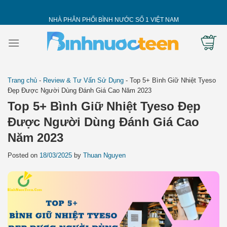
Skip
to
NHÀ PHÂN PHỐI BÌNH NƯỚC SỐ 1 VIỆT NAM
content
Trang chủ
-
Review & Tư Vấn Sử Dụng
-
Top 5+ Bình Giữ Nhiệt Tyeso
Đẹp Được Người Dùng Đánh Giá Cao Năm 2023
Top 5+ Bình Giữ Nhiệt Tyeso Đẹp
Được Người Dùng Đánh Giá Cao
Năm 2023
Posted on
18/03/2025
by
Thuan Nguyen