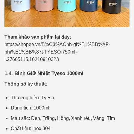
Tham khảo sản phẩm tại đây
:
https://shopee.vn/B%C3%ACnh-gi%E1%BB%AF-
nhi%E1%BB%87t-TYESO-750ml-
i.27605115.10210910323
1.4. Bình Giữ Nhiệt Tyeso 1000ml
Thông số kỹ thuật:
Thương hiệu: Tyeso
Dung tích: 1000ml
Màu sắc: Đen, Trắng, Hồng, Xanh rêu, Vàng, Tím
Chất liệu: Inox 304