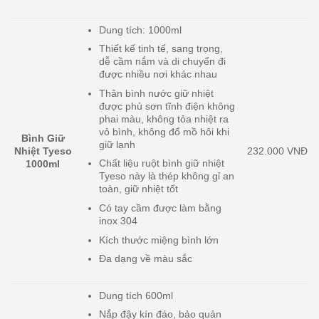
Dung tích: 1000ml
Thiết kế tinh tế, sang trọng,
dễ cầm nắm và di chuyển đi
được nhiều nơi khác nhau
Thân bình nước giữ nhiệt
được phủ sơn tĩnh điện không
phai màu, không tỏa nhiệt ra
vỏ bình, không đổ mồ hôi khi
Bình Giữ
giữ lạnh
Nhiệt Tyeso
232.000 VNĐ
Chất liệu ruột bình giữ nhiệt
1000ml
Tyeso này là thép không gỉ an
toàn, giữ nhiệt tốt
Có tay cầm được làm bằng
inox 304
Kích thước miệng bình lớn
Đa dạng về màu sắc
Dung tích 600ml
Nắp đậy kín đáo, bảo quản