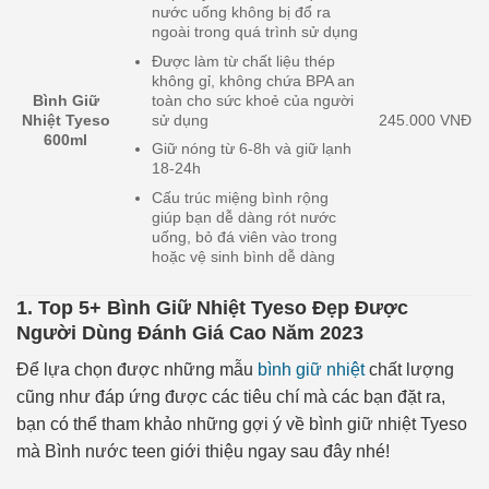
nước uống không bị đổ ra
ngoài trong quá trình sử dụng
Được làm từ chất liệu thép
không gỉ, không chứa BPA an
Bình Giữ
toàn cho sức khoẻ của người
Nhiệt Tyeso
245.000 VNĐ
sử dụng
600ml
Giữ nóng từ 6-8h và giữ lạnh
18-24h
Cấu trúc miệng bình rộng
giúp bạn dễ dàng rót nước
uống, bỏ đá viên vào trong
hoặc vệ sinh bình dễ dàng
1. Top 5+ Bình Giữ Nhiệt Tyeso Đẹp Được
Người Dùng Đánh Giá Cao Năm 2023
Để lựa chọn được những mẫu
bình giữ nhiệt
chất lượng
cũng như đáp ứng được các tiêu chí mà các bạn đặt ra,
bạn có thể tham khảo những gợi ý về bình giữ nhiệt Tyeso
mà Bình nước teen giới thiệu ngay sau đây nhé!