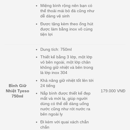
Miệng bình rộng nên bạn có
thể thoải mái bỏ đá cũng như
dễ dàng vệ sinh
Được tặng kèm theo ống hút
được làm bằng inox vô cùng
tiện lợi
Dung tích: 750ml
Thiết kế bằng 3 lớp, một lớp
vỏ bên ngoài, một lớp chân
không giữ nhiệt và bên trong
là lớp inox 304
Khả năng giữ nhiệt tốt lên tới
Bình Giữ
24 tiếng
Nhiệt Tyeso
179.000 VNĐ
Nắp bình được thiết kế đẹp
750ml
mắt và mới lạ, giúp người
dùng có thể dễ dàng uống
nước cũng như rót nước ra
bên ngoài ly
Đi kèm với quai xách chắn
chắn