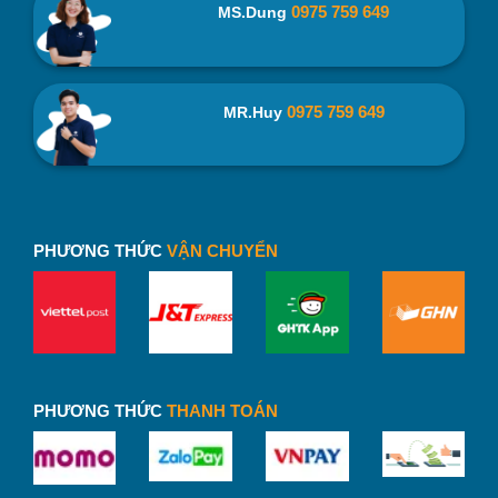
0975 759 649
MS.Dung
Túi Vải Canvas Có Quai Xách TVC01-3 In Logo Trường Đại
Học Đà Lạt – binhnuocteen.com
0975 759 649
MR.Huy
PHƯƠNG THỨC
VẬN CHUYỂN
PHƯƠNG THỨC
THANH TOÁN