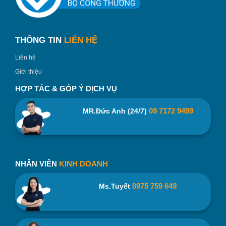
chắn có thể đựng được các vật nặng, tiện lợi cho mang đi
học, đi làm hay đi du lịch,…
THÔNG TIN
LIÊN HỆ
Liên hệ
Giới thiệu
HỢP TÁC & GÓP Ý DỊCH VỤ
09 7172 9499
MR.Đức Anh (24/7)
NHÂN VIÊN
KINH DOANH
0975 759 649
Ms.Tuyết