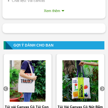
Chất liệu: Vải canvas
Mức chịu tải: Từ 5 đến 10 kg
Xem thêm
Công nghệ in logo: In lụa, in chuyển nhiệt…
Nhận từ: 50 sản phẩm
GỢI Ý DÀNH CHO BẠN
Túi vải Canvas Có Túi Con
Túi Vải Canvas Có Nút Bấm