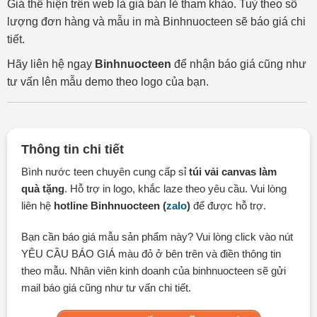
Giá thể hiện trên web là giá bán lẻ tham khảo. Tuỳ theo số
lượng đơn hàng và mẫu in mà Binhnuocteen sẽ báo giá chi
tiết.
Hãy liên hệ ngay
Binhnuocteen
để nhận báo giá cũng như
tư vấn lên mẫu demo theo logo của bạn.
Thông tin chi tiết
Bình nước teen chuyên cung cấp sỉ
túi vải canvas làm
quà tặng
. Hỗ trợ in logo, khắc laze theo yêu cầu. Vui lòng
liên hệ
hotline Binhnuocteen (
zalo
)
để được hỗ trợ.
Bạn cần báo giá mẫu sản phẩm này? Vui lòng click vào nút
YÊU CẦU BÁO GIÁ màu đỏ ở bên trên và điền thông tin
theo mẫu. Nhân viên kinh doanh của binhnuocteen sẽ gửi
mail báo giá cũng như tư vấn chi tiết.