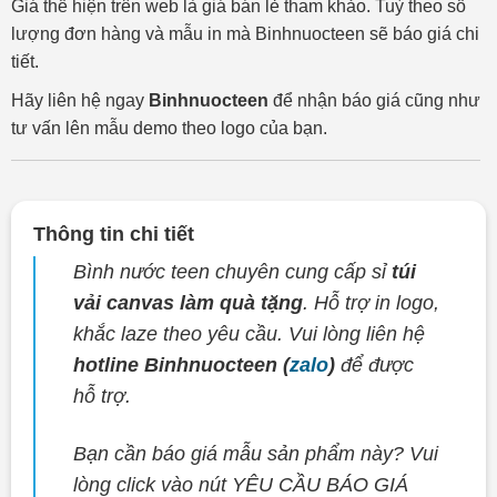
Giá thể hiện trên web là giá bán lẻ tham khảo. Tuỳ theo số
lượng đơn hàng và mẫu in mà Binhnuocteen sẽ báo giá chi
tiết.
Hãy liên hệ ngay
Binhnuocteen
để nhận báo giá cũng như
tư vấn lên mẫu demo theo logo của bạn.
Thông tin chi tiết
Bình nước teen chuyên cung cấp sỉ
túi
vải canvas làm quà tặng
. Hỗ trợ in logo,
khắc laze theo yêu cầu. Vui lòng liên hệ
hotline Binhnuocteen (
zalo
)
để được
hỗ trợ.
Bạn cần báo giá mẫu sản phẩm này? Vui
lòng click vào nút YÊU CẦU BÁO GIÁ