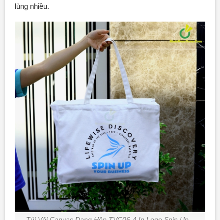
lùng nhiều.
Túi Vải Canvas Dạng Hộp TVC06-4 In Logo Spin Up –