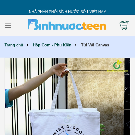
Skip
to
NHÀ PHÂN PHỐI BÌNH NƯỚC SỐ 1 VIỆT NAM
content
Trang chủ
Hộp Cơm - Phụ Kiện
Túi Vải Canvas