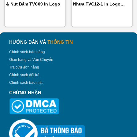
& Nút Bấm TVC09 In Logo
Nhựa TVC12-1 In Logo
Boncha
HƯỚNG DẪN VÀ
THÔNG TIN
Chính sách bán hàng
Giao hàng và Vận Chuyển
Tra cứu đơn hàng
Chính sách đổi trả
Chính sách bảo mật
CHỨNG NHẬN
Túi Vải Canvas Dạng Hộp TVC06-4 In Logo Sping Up –
binhnuocteen.com
Túi vải Canvas mang phong cách năng động, cá tính, màu
sắc tươi mới, có thể mang đi học, đi làm, đi chơi hay du