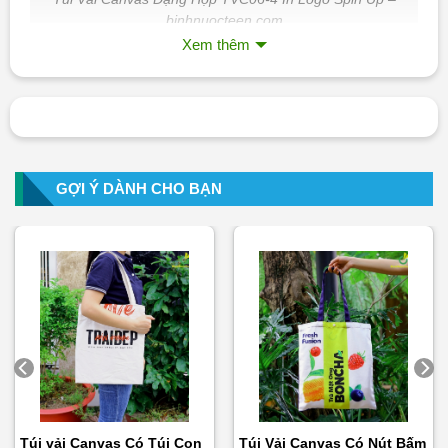
binhnuocteen.com
Xem thêm
Thông tin sản phẩm:
Kích thước: Tùy chọn và có thể làm theo kích thước
khách hàng yêu cầu.
Kiểu dáng: Túi vải canvas dạng hộp và có túi con bên
GỢI Ý DÀNH CHO BẠN
trong
Màu sắc: Trắng sữa
Chất liệu: Vải canvas
Mức chịu tải: Từ 5 đến 10 kg
Công nghệ in logo: In lụa, in chuyển nhiệt…
Túi vải Canvas Có Túi Con
Túi Vải Canvas Có Nút Bấm