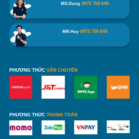
0975 759 649
MS.Dung
0975 759 649
MR.Huy
PHƯƠNG THỨC
VẬN CHUYỂN
Túi Vải Canvas Dạng Hộp TVC06-4 In Logo Spin Up –
binhnuocteen.com
PHƯƠNG THỨC
THANH TOÁN