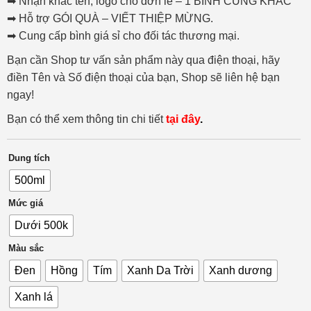
➡ Nhận khắc tên, logo cho đơn lẻ – 1 BÌNH CŨNG KHẮC
➡ Hỗ trợ GÓI QUÀ – VIẾT THIỆP MỪNG.
➡ Cung cấp bình giá sỉ cho đối tác thương mại.
Bạn cần Shop tư vấn sản phẩm này qua điện thoại, hãy
điền Tên và Số điện thoại của bạn, Shop sẽ liên hệ bạn
ngay!
Bạn có thể xem thông tin chi tiết
tại đây
.
Dung tích
500ml
Mức giá
Dưới 500k
Màu sắc
Đen
Hồng
Tím
Xanh Da Trời
Xanh dương
Xanh lá