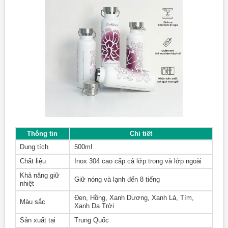
Bình Giữ Nhiệt Có Quai Xách 500ml Q128 –
Binhnuocteen.com
Thông tin
Chi tiết
Dung tích
500ml
Chất liệu
Inox 304 cao cấp cả lớp trong và lớp ngoài
Khả năng giữ
Giữ nóng và lạnh đến 8 tiếng
nhiệt
Đen, Hồng, Xanh Dương, Xanh Lá, Tím,
Màu sắc
Xanh Da Trời
Sản xuất tại
Trung Quốc