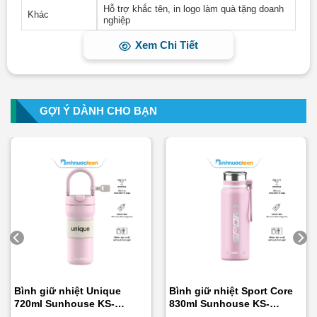
Hỗ trợ khắc tên, in logo làm quà tặng doanh
Khác
nghiệp
Xem Chi Tiết
GỢI Ý DÀNH CHO BẠN
Bình Giữ Nhiệt Có Quai Xách 500ml Q128 –
Binhnuocteen.com
3. Hình ảnh thực tế
Dưới đây là một số ảnh thực tế
bình giữ nhiệt quà tặng
do Bình Nước Teen in logo, khắc tên theo yêu cầu khách
hàng làm quà tặng cao cấp. Chúng tôi cam kết in ấn, khắc
laser sắc nét. bền màu và đảm bảo chất lượng tốt nhất.
Bình giữ nhiệt Unique
Bình giữ nhiệt Sport Core
Liên hệ hotline:
0975.759.649
để được nhân viên kinh
720ml Sunhouse KS-
830ml Sunhouse KS-
TU720UP
TU830S