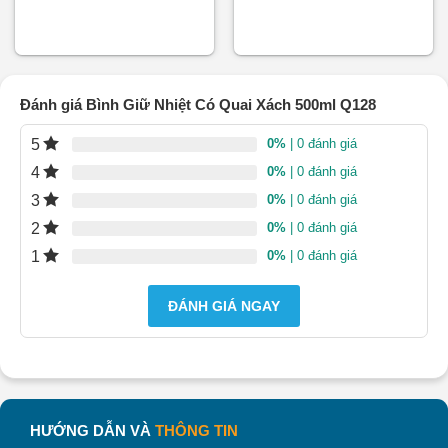
doanh tư vấn và báo giá nhé!
Đánh giá Bình Giữ Nhiệt Có Quai Xách 500ml Q128
5
0%
| 0 đánh giá
4
0%
| 0 đánh giá
3
0%
| 0 đánh giá
2
0%
| 0 đánh giá
1
0%
| 0 đánh giá
ĐÁNH GIÁ NGAY
HƯỚNG DẪN VÀ
THÔNG TIN