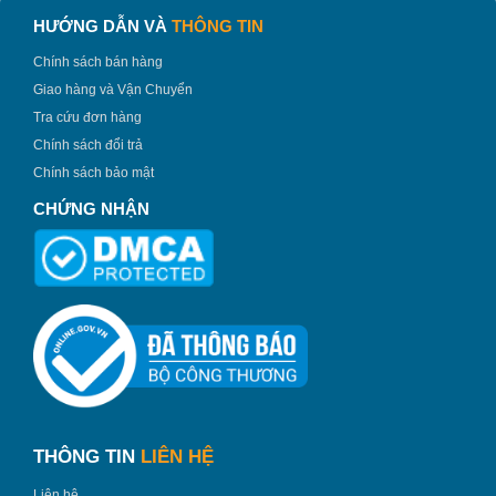
HƯỚNG DẪN VÀ
THÔNG TIN
Chính sách bán hàng
Giao hàng và Vận Chuyển
Tra cứu đơn hàng
Chính sách đổi trả
Chính sách bảo mật
Thời gian giữ nhiệt dài lâu
CHỨNG NHẬN
Người dùng có thể duy trì được nhiệt độ vốn có của thực
phẩm khi đựng bên trong bình, 8 giờ cho món nóng và 24
giờ cho đồ lạnh. Mùi vị, chất dinh dưỡng của thực phẩm sẽ
luôn được đảm bảo suốt cả ngày.
THÔNG TIN
LIÊN HỆ
Liên hệ