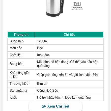
của thức ăn và nước uống. Lớp giữa là môi trường chân
không cách nhiệt, giúp cho nhiệt độ không bị thất thoát ra
môi trường bên ngoài hay ngược lại, cho lớp vỏ phích luôn
ở nhiệt độ bình thường và không bị nóng. Lớp vỏ bằng inox
ngoài cùng không chỉ có khả năng chống gỉ sét, biến dạng
khi va đập, mà còn có thể dễ dàng chùi rửa và làm sạch
Thông tin
Chi tiết
mỗi khi bám bẩn.
Dung tích
1200ml
Màu sắc
Bạc
Chất liệu
Inox 304
Mỗi bình có hộp riêng. Có thể yêu cầu hộp
Đóng hộp
quà tặng
Khả năng giữ
Giúp giữ nóng đến 8h và giữ lạnh đến 24h
nhiệt
Thương hiệu
Elmich
Sản xuất tại
Cộng Hoà Séc
Khác
Hỗ trợ khắc tên, in logo làm quà tặng
Xem Chi Tiết