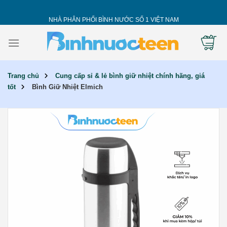
Skip
to
NHÀ PHÂN PHỐI BÌNH NƯỚC SỐ 1 VIỆT NAM
content
Trang chủ
Cung cấp sỉ & lẻ bình giữ nhiệt chính hãng, giá
tốt
Bình Giữ Nhiệt Elmich