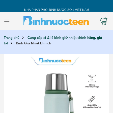
Skip
to
NHÀ PHÂN PHỐI BÌNH NƯỚC SỐ 1 VIỆT NAM
content
Trang chủ
Cung cấp sỉ & lẻ bình giữ nhiệt chính hãng, giá
tốt
Bình Giữ Nhiệt Elmich