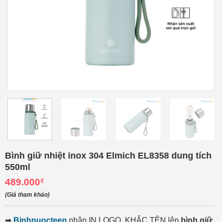
Bình giữ nhiệt inox 304 Elmich EL8358 dung tích
550ml
489.000
₫
(Giá tham khảo)
➡
Binhnuocteen
nhận IN LOGO, KHẮC TÊN lên
bình giữ