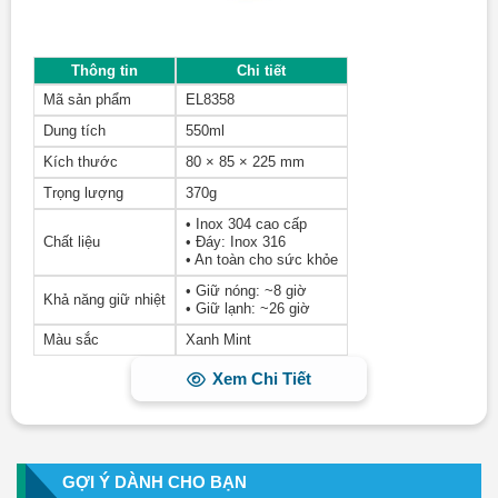
Thông tin
Chi tiết
Mã sản phẩm
EL8358
Dung tích
550ml
Kích thước
80 × 85 × 225 mm
Trọng lượng
370g
• Inox 304 cao cấp
Chất liệu
• Đáy: Inox 316
• An toàn cho sức khỏe
• Giữ nóng: ~8 giờ
Khả năng giữ nhiệt
• Giữ lạnh: ~26 giờ
Màu sắc
Xanh Mint
Xem Chi Tiết
GỢI Ý DÀNH CHO BẠN