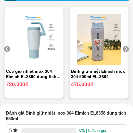
Cốc giữ nhiệt inox 304
Bình giữ nhiệt Elmich inox
Elmich EL8390 dung tích
304 500ml EL-3664
950ml
720.000
₫
475.000
₫
Đánh giá Bình giữ nhiệt inox 304 Elmich EL8358 dung tích
550ml
5
0%
| 0 đánh giá