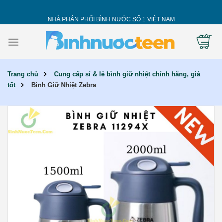
Skip
to
NHÀ PHÂN PHỐI BÌNH NƯỚC SỐ 1 VIỆT NAM
content
Trang chủ
Cung cấp sỉ & lẻ bình giữ nhiệt chính hãng, giá
tốt
Bình Giữ Nhiệt Zebra