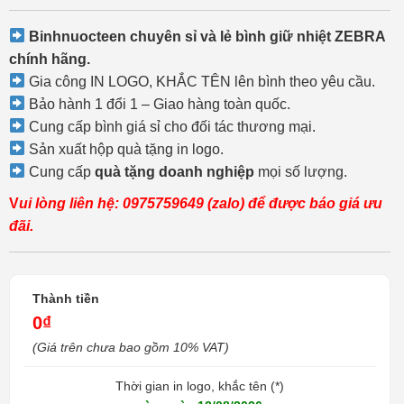
878.000₫
đến
946.000₫
Binhnuocteen chuyên sỉ và lẻ bình giữ nhiệt ZEBRA
chính hãng.
Gia công IN LOGO, KHẮC TÊN lên bình theo yêu cầu.
Bảo hành 1 đổi 1 – Giao hàng toàn quốc.
Cung cấp bình giá sỉ cho đối tác thương mại.
Sản xuất hộp quà tặng in logo.
Cung cấp
quà tặng doanh nghiệp
mọi số lượng.
V
ui
lòng liên hệ: 0975759649 (
zalo
) để được báo giá ưu
đãi.
Thành tiền
0₫
(Giá trên chưa bao gồm 10% VAT)
Thời gian in logo, khắc tên (*)