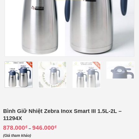
Bình Giữ Nhiệt Zebra Inox Smart III 1.5L-2L –
11294X
Khoảng
878.000
₫
946.000
₫
–
giá:
từ
(Giá tham khảo)