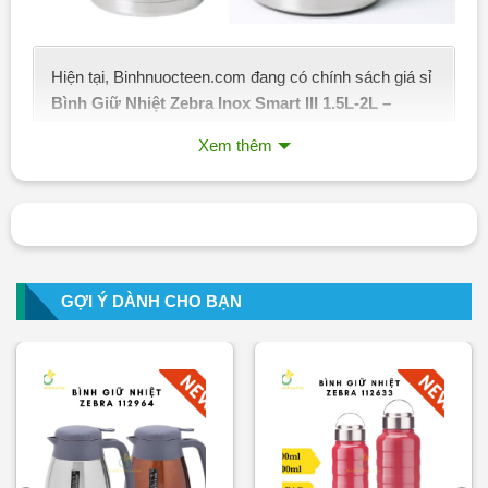
Hiện tại, Binhnuocteen.com đang có chính sách giá sỉ
Bình Giữ Nhiệt Zebra Inox Smart III 1.5L-2L –
11294X
cho khách hàng đặt bình nước làm quà tặng
Xem thêm
hoặc Đại lý bán sỉ trên toàn quốc.
Các bạn tham khảo chi tiết
chính sách bán sỉ bình
nước
Hoặc liên hệ ngay với chúng tôi nhé:
Báo Giá Ngay Qua
Zalo!
GỢI Ý DÀNH CHO BẠN
2. Đặc Điểm Nổi Bật Của Bình Giữ Nhiệt
Zebra Inox Smart III – 11294X
Dưới đây
Bình Nước Teen
xin điểm qua các đăc điểm nổi
bật của loại bình giữ nhiệt này như sau: