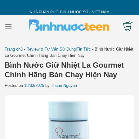
Skip
to
NHÀ PHÂN PHỐI BÌNH NƯỚC SỐ 1 VIỆT NAM
content
Trang chủ
-
Review & Tư Vấn Sử Dụng|Tin Tức
-
Bình Nước Giữ Nhiệt
La Gourmet Chính Hãng Bán Chạy Hiện Nay
Bình Nước Giữ Nhiệt La Gourmet
Chính Hãng Bán Chạy Hiện Nay
Posted on
18/03/2025
by
Thuan Nguyen