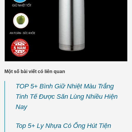
Một số bài viết có liên quan
TOP 5+ Bình Giữ Nhiệt Màu Trắng
Tinh Tế Được Săn Lùng Nhiều Hiện
Nay
Top 5+ Ly Nhựa Có Ống Hút Tiện