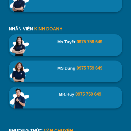
NHÂN VIÊN
KINH DOANH
0975 759 649
Ms.Tuyết
0975 759 649
MS.Dung
0975 759 649
MR.Huy
PHƯƠNG THỨC
VẬN CHUYỂN