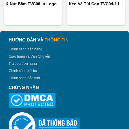
& Nút Bấm TVC09 In Logo
Kéo Và Túi Con TVC04-1 In
Logo Làm Quà Tặng
HƯỚNG DẪN VÀ
THÔNG TIN
Chính sách bán hàng
Giao hàng và Vận Chuyển
Tra cứu đơn hàng
Chính sách đổi trả
Hộp âm dương đựng bình giữ nhiệt HAD01 –
Chính sách bảo mật
binhnuocteen.com
CHỨNG NHẬN
2. Đặc Điểm Nổi Bật Của Hộp Quà Âm
Dương Đựng Bình Giữ Nhiệt HAD01
2.1. Chất liệu hộp quà âm dương đựng bình giữ
nhiệt HAD01