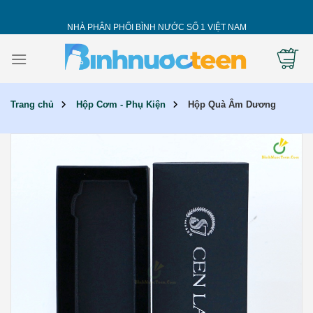
Skip
to
NHÀ PHÂN PHỐI BÌNH NƯỚC SỐ 1 VIỆT NAM
content
Trang chủ
Hộp Cơm - Phụ Kiện
Hộp Quà Âm Dương