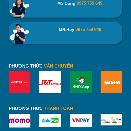
0975 759 649
MS.Dung
0975 759 649
MR.Huy
Hộp âm dương đựng bình giữ nhiệt HAD01 –
binhnuocteen.com
PHƯƠNG THỨC
VẬN CHUYỂN
2.2. Kiểu dáng sang trọng
Hộp âm dương được thiết kế với đa dạng về kiểu dáng,
mẫu mã đơn giản, không quá cầu kì nhưng đường nét phải
sắc sảo. Có thể sử dụng hình dạng lục giác, bát giác, chữ
PHƯƠNG THỨC
THANH TOÁN
nhật, vuông với nhiều kích thước khác nhau.