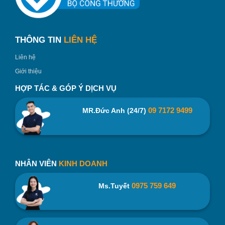
Hộp được gia công bằng chất liệu bìa giấy carton cứng,
độ dày cứng cáp.
Bên ngoài hộp là lớp giấy đã được in offset hoặc ép nhũ,
THÔNG TIN
LIÊN HỆ
dập nổi logo doanh nghiệp, nội dung, họa tiết. Chất liệu
của lớp bên ngoài có nhiều lựa chọn như: Giấy mỹ
Liên hệ
thuật, giấy Couche hoặc cao cấp hơn có thể sử dụng
Giới thiệu
nhung, vải.
HỢP TÁC & GÓP Ý DỊCH VỤ
Bên trong có một số option: lót vải, phun nhung, bế mút,
…
09 7172 9499
MR.Đức Anh (24/7)
NHÂN VIÊN
KINH DOANH
0975 759 649
Ms.Tuyết