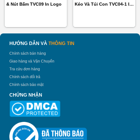
& Nút Bấm TVC09 In Logo
Kéo Và Túi Con TVC04-1 In
Logo Làm Quà Tặng
HƯỚNG DẪN VÀ
THÔNG TIN
Chính sách bán hàng
Giao hàng và Vận Chuyển
Tra cứu đơn hàng
Chính sách đổi trả
Hộp Âm Dương Đựng Bình Giữ Nhiệt + Sạc Dự Phòng
Chính sách bảo mật
HAD12 – binhnuocteen.com
CHỨNG NHẬN
Bình Nước Teen
là đơn vị chuyên sản xuất
hộp âm
dương đựng bình giữ nhiệt và sạc dựng phòng
với
nhiều thiết kế đẹp, mẫu mã phong phú. Cung cấp số lượng
lớn
phụ kiện quà tặng
với giá cạnh tranh mang đến cho
doanh nghiệp giải pháp quà tặng hợp lý, giá rẻ.