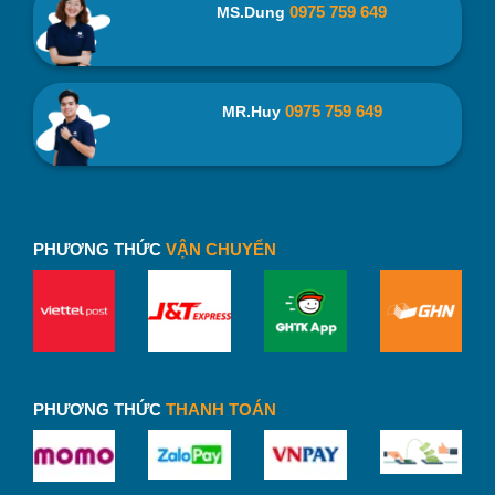
0975 759 649
MS.Dung
0975 759 649
MR.Huy
PHƯƠNG THỨC
VẬN CHUYỂN
Hộp Âm Dương Đựng Bình Giữ Nhiệt + Sạc Dự Phòng
HAD12 – binhnuocteen.com
PHƯƠNG THỨC
THANH TOÁN
2.2. Kiểu dáng đẹp
Hộp âm dương được thiết kế với đa dạng về kiểu dáng,