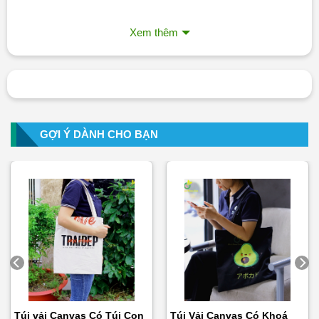
Thông tin sản phẩm:
Xem thêm
Kích Thước: Theo yêu cầu
Chất liệu hộp: Giấy mỹ thuật, Giấy Couche in offset.
Giấy dán bên ngoài: Giấy mỹ thuật nhập khẩu
Đặt Thương Hiệu: In logo theo yêu cầu
GỢI Ý DÀNH CHO BẠN
Màu sắc: Nhiều màu
Xốp định hình: Cắt theo khuôn của sản phẩm
Số lượng tối thiểu/đơn 50 hộp
Túi vải Canvas Có Túi Con
Túi Vải Canvas Có Khoá