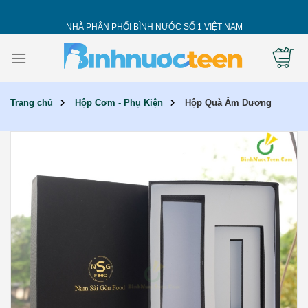
Skip
to
NHÀ PHÂN PHỐI BÌNH NƯỚC SỐ 1 VIỆT NAM
content
Trang chủ
Hộp Cơm - Phụ Kiện
Hộp Quà Âm Dương