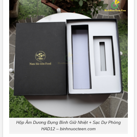
Hộp Âm Dương Đựng Bình Giữ Nhiệt + Sạc Dự Phòng
HAD12 – binhnuocteen.com