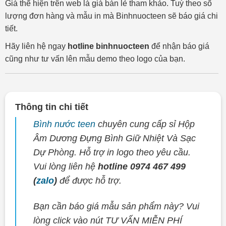
Giá thể hiện trên web là giá bán lẻ tham khảo. Tuỳ theo số
lượng đơn hàng và mẫu in mà Binhnuocteen sẽ báo giá chi
tiết.
Hãy liên hệ ngay
hotline binhnuocteen
để nhận báo giá
cũng như tư vấn lên mẫu demo theo logo của bạn.
Thông tin chi tiết
Bình nước teen
chuyên cung cấp sỉ Hộp
Âm Dương Đựng Bình Giữ Nhiệt Và Sạc
Dự Phòng. Hỗ trợ in logo theo yêu cầu.
Vui lòng liên hệ
hotline 0974 467 499
(
zalo
)
để được hỗ trợ.
Bạn cần báo giá mẫu sản phẩm này? Vui
lòng click vào nút TƯ VẤN MIỄN PHÍ