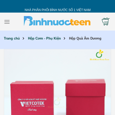
Skip
to
NHÀ PHÂN PHỐI BÌNH NƯỚC SỐ 1 VIỆT NAM
content
Trang chủ
Hộp Cơm - Phụ Kiện
Hộp Quà Âm Dương