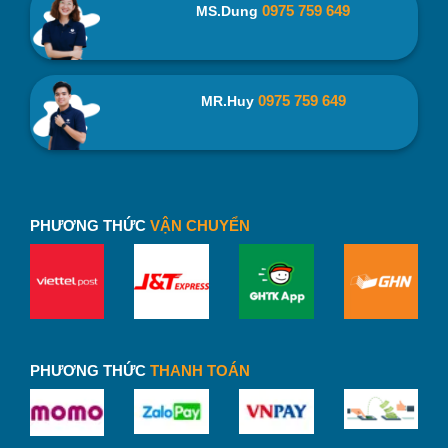
0975 759 649
MS.Dung
Hộp âm dương đựng ly sứ HLS01 được thiết kế với hình
dạng vuông, nhỏ gọn, mẫu mã đơn giản, không quá cầu kì
nhưng đường nét phải sắc sảo.
0975 759 649
MR.Huy
PHƯƠNG THỨC
VẬN CHUYỂN
PHƯƠNG THỨC
THANH TOÁN