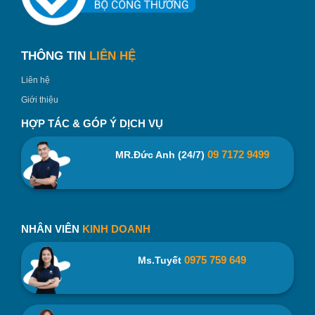
THÔNG TIN
LIÊN HỆ
Liên hệ
Giới thiệu
HỢP TÁC & GÓP Ý DỊCH VỤ
09 7172 9499
MR.Đức Anh (24/7)
NHÂN VIÊN
KINH DOANH
0975 759 649
Ms.Tuyết
Hộp đưng âm dương HLS01 – binhnuocteen.com
2.2. Kiểu dáng sang trọng, đẹp