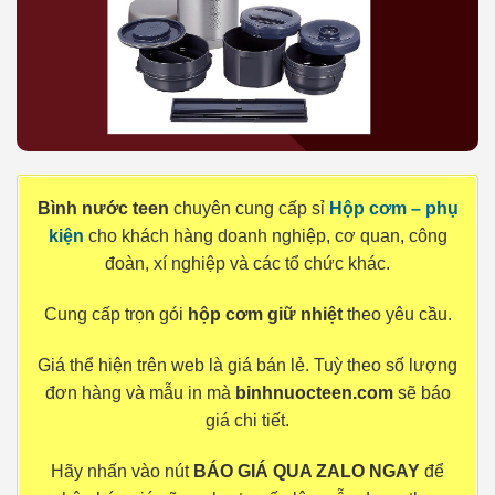
Bình nước teen
chuyên cung cấp sỉ
Hộp cơm – phụ
kiện
cho khách hàng doanh nghiệp, cơ quan, công
đoàn, xí nghiệp và các tổ chức khác.
Cung cấp trọn gói
hộp cơm giữ nhiệt
theo yêu cầu.
Giá thể hiện trên web là giá bán lẻ. Tuỳ theo số lượng
đơn hàng và mẫu in mà
binhnuocteen.com
sẽ báo
giá chi tiết.
Hãy nhấn vào nút
BÁO GIÁ QUA ZALO NGAY
để