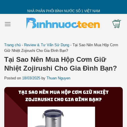
Skip
to
NHÀ PHÂN PHỐI BÌNH NƯỚC SỐ 1 VIỆT NAM
content
Trang chủ
-
Review & Tư Vấn Sử Dụng
-
Tại Sao Nên Mua Hộp Cơm
Giữ Nhiệt Zojirushi Cho Gia Đình Bạn?
Tại Sao Nên Mua Hộp Cơm Giữ
Nhiệt Zojirushi Cho Gia Đình Bạn?
Posted on
18/03/2025
by
Thuan Nguyen