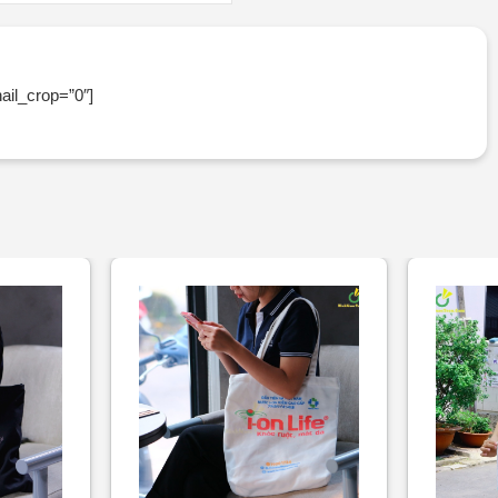
ail_crop=”0″]