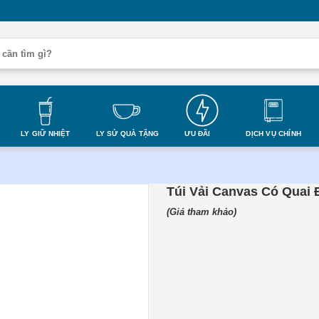
LY GIỮ NHIỆT
LY SỨ QUÀ TẶNG
ƯU ĐÃI
DỊCH VỤ CHÍNH
Túi Vải Canvas Có Quai 
(Giá tham khảo)