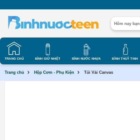
Skip
to
content
Tìm
kiếm:
TRANG CHỦ
BÌNH GIỮ NHIỆT
BÌNH NƯỚC NHỰA
BÌNH THUỶ TINH
Trang chủ
Hộp Cơm - Phụ Kiện
Túi Vải Canvas