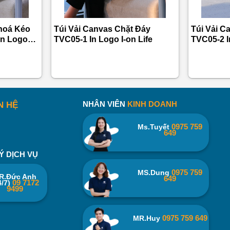
hoá Kéo
Túi Vải Canvas Chặt Đáy
Túi Vải C
In Logo
TVC05-1 In Logo I-on Life
TVC05-2 
NHÂN VIÊN
KINH DOANH
N HỆ
0975 759
Ms.Tuyết
649
Ý DỊCH VỤ
0975 759
MS.Dung
R.Đức Anh
649
09 7172
4/7)
9499
0975 759 649
MR.Huy