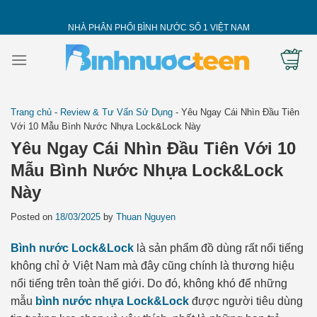
Skip
to
NHÀ PHÂN PHỐI BÌNH NƯỚC SỐ 1 VIỆT NAM
content
Trang chủ
-
Review & Tư Vấn Sử Dụng
-
Yêu Ngay Cái Nhìn Đầu Tiên
Với 10 Mẫu Bình Nước Nhựa Lock&Lock Này
Yêu Ngay Cái Nhìn Đầu Tiên Với 10
Mẫu Bình Nước Nhựa Lock&Lock
Này
Posted on
18/03/2025
by
Thuan Nguyen
Bình nước Lock&Lock
là sản phẩm đồ dùng rất nổi tiếng
không chỉ ở Việt Nam mà đây cũng chính là thương hiệu
nổi tiếng trên toàn thế giới. Do đó, không khó để những
mẫu
bình nước nhựa Lock&Lock
được người tiêu dùng