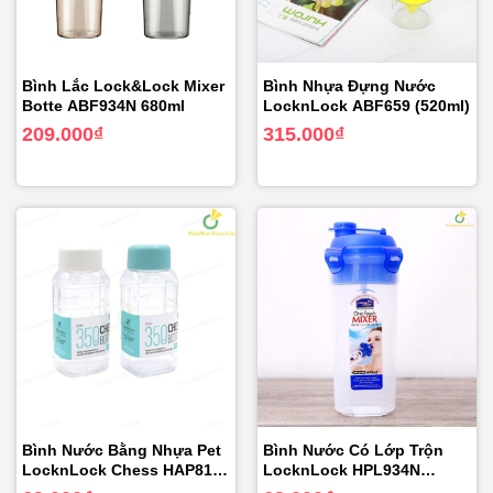
Bình Lắc Lock&Lock Mixer
Bình Nhựa Đựng Nước
Botte ABF934N 680ml
LocknLock ABF659 (520ml)
209.000
₫
315.000
₫
Bình Nước Bằng Nhựa Pet
Bình Nước Có Lớp Trộn
LocknLock Chess HAP815
LocknLock HPL934N
(350ml)
(690ml)