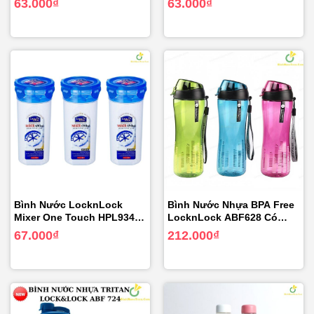
63.000
₫
63.000
₫
Bình Nước LocknLock
Bình Nước Nhựa BPA Free
Mixer One Touch HPL934H
LocknLock ABF628 Có
(690ml)
Ống Hút
67.000
₫
212.000
₫