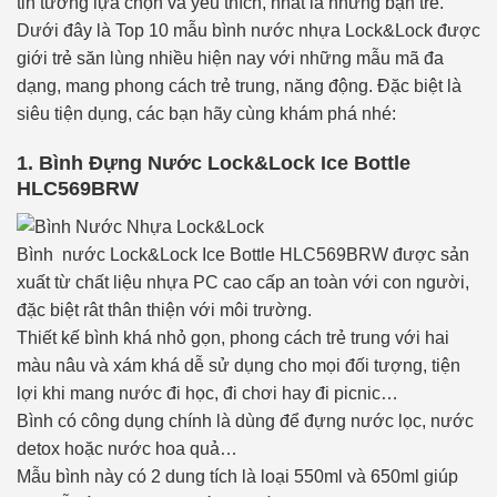
tin tưởng lựa chọn và yêu thích, nhất là những bạn trẻ.
Dưới đây là Top 10 mẫu bình nước nhựa Lock&Lock được
giới trẻ săn lùng nhiều hiện nay với những mẫu mã đa
dạng, mang phong cách trẻ trung, năng động. Đặc biệt là
siêu tiện dụng, các bạn hãy cùng khám phá nhé:
1. Bình Đựng Nước Lock&Lock Ice Bottle
HLC569BRW
Bình nước Lock&Lock Ice Bottle HLC569BRW được sản
xuất từ chất liệu nhựa PC cao cấp an toàn với con người,
đặc biệt rât thân thiện với môi trường.
Thiết kế bình khá nhỏ gọn, phong cách trẻ trung với hai
màu nâu và xám khá dễ sử dụng cho mọi đối tượng, tiện
lợi khi mang nước đi học, đi chơi hay đi picnic…
Bình có công dụng chính là dùng để đựng nước lọc, nước
detox hoặc nước hoa quả…
Mẫu bình này có 2 dung tích là loại 550ml và 650ml giúp