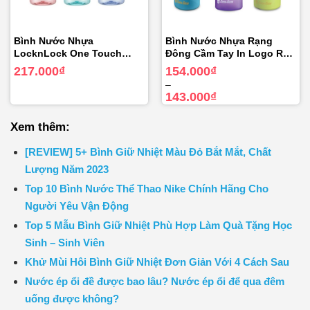
Bình Nước Nhựa
Bình Nước Nhựa Rạng
LocknLock One Touch
Đông Cầm Tay In Logo RD-
550ml – ABF645
07PX 500ml-600ml-700ml
Khoảng
217.000
₫
154.000
₫
giá:
–
từ
143.000
₫
143.000₫
đến
154.000₫
Xem thêm:
[REVIEW] 5+ Bình Giữ Nhiệt Màu Đỏ Bắt Mắt, Chất
Lượng Năm 2023
Top 10 Bình Nước Thể Thao Nike Chính Hãng Cho
Người Yêu Vận Động
Top 5 Mẫu Bình Giữ Nhiệt Phù Hợp Làm Quà Tặng Học
Sinh – Sinh Viên
Khử Mùi Hôi Bình Giữ Nhiệt Đơn Giản Với 4 Cách Sau
Nước ép ổi đề được bao lâu? Nước ép ổi để qua đêm
uống được không?