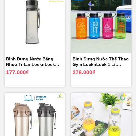
Bình Đựng Nước Bằng
Bình Đựng Nước Thể Thao
Nhựa Tritan LocknLock
Gym LocknLock 1 Lít
ABF661 – ABF662
ABF610
177.000
₫
278.000
₫