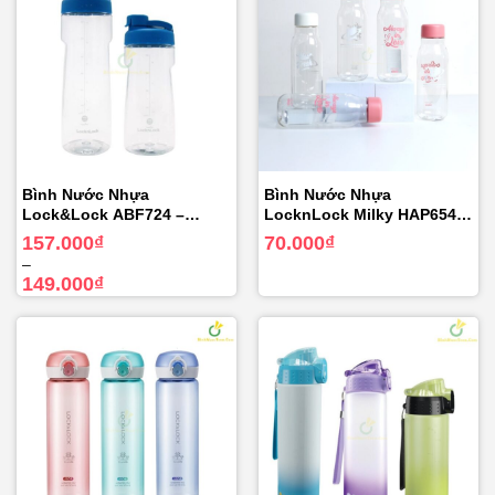
Bình Nước Nhựa
Bình Nước Nhựa
Lock&Lock ABF724 –
LocknLock Milky HAP654
Active Sports Bottle
(500ml)
Khoảng
157.000
₫
70.000
₫
giá:
550ml/730ml
–
từ
149.000
₫
149.000₫
đến
157.000₫