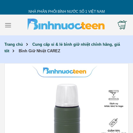
Skip
to
NHÀ PHÂN PHỐI BÌNH NƯỚC SỐ 1 VIỆT NAM
content
Trang chủ
Cung cấp sỉ & lẻ bình giữ nhiệt chính hãng, giá
tốt
Bình Giữ Nhiệt CAREZ