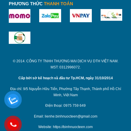
thì hãy liên hệ Binhnuocteen nhé!
PHƯƠNG THỨC
THANH TOÁN
[ngg src=”galleries” ids=”344″ display=”basic_thumbnail”
thumbnail_crop=”0″]
Liên hệ ngay
hotline 0867 171 599 (zalo)
để được hỗ
trợ báo giá chi tiết
© 2014. CÔNG TY TNHH THƯƠNG MẠI DỊCH VỤ DTH VIỆT NAM.
MST: 0312996072.
Cấp bởi sở kế hoạch và đầu tư Tp.HCM, ngày 31/10/2014
Địa chỉ: 9/5 Nguyễn Hữu Tiến, Phường Tây Thạnh, Thành phố Hồ Chí
Minh, Việt Nam
Điện thoại: 0975 759 649
Email: lienhe.binhnuocteen@gmail.com
Website: https://binhnuocteen.com