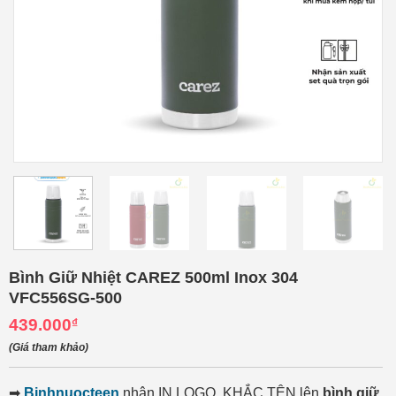
Bình Giữ Nhiệt CAREZ 500ml Inox 304
VFC556SG-500
439.000
₫
(Giá tham khảo)
➡
Binhnuocteen
nhận IN LOGO, KHẮC TÊN lên
bình giữ