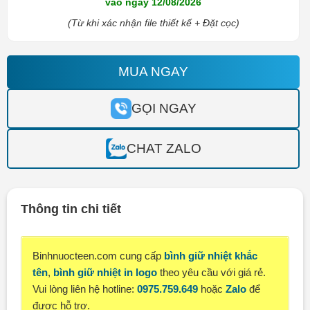
vào ngày 12/08/2026
(Từ khi xác nhận file thiết kế + Đặt cọc)
MUA NGAY
GỌI NGAY
CHAT ZALO
Thông tin chi tiết
Binhnuocteen.com cung cấp
bình giữ nhiệt khắc
tên
,
bình giữ nhiệt in logo
theo yêu cầu với giá rẻ.
Vui lòng liên hệ hotline:
0975.759.649
hoặc
Zalo
để
được hỗ trợ.