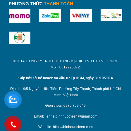
thì hãy liên hệ Binhnuocteen nhé!
PHƯƠNG THỨC
THANH TOÁN
[ngg src=”galleries” ids=”341″ display=”basic_thumbnail”
thumbnail_crop=”0″]
Liên hệ ngay
hotline 0867 171 599 (zalo)
để được hỗ
trợ báo giá chi tiết
© 2014. CÔNG TY TNHH THƯƠNG MẠI DỊCH VỤ DTH VIỆT NAM.
MST: 0312996072.
Cấp bởi sở kế hoạch và đầu tư Tp.HCM, ngày 31/10/2014
Địa chỉ: 9/5 Nguyễn Hữu Tiến, Phường Tây Thạnh, Thành phố Hồ Chí
Minh, Việt Nam
Điện thoại: 0975 759 649
Email: lienhe.binhnuocteen@gmail.com
Website: https://binhnuocteen.com