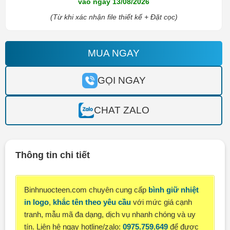
vào ngày 13/08/2026
(Từ khi xác nhận file thiết kế + Đặt cọc)
MUA NGAY
GỌI NGAY
CHAT ZALO
Thông tin chi tiết
Binhnuocteen.com chuyên cung cấp
bình giữ nhiệt
in logo
,
khắc tên theo yêu cầu
với mức giá cạnh
tranh, mẫu mã đa dạng, dịch vụ nhanh chóng và uy
tín.
Liên hệ ngay hotline/zalo:
0975.759.649
để được