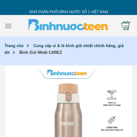
Skip
to
NHÀ PHÂN PHỐI BÌNH NƯỚC SỐ 1 VIỆT NAM
content
Trang chủ
Cung cấp sỉ & lẻ bình giữ nhiệt chính hãng, giá
tốt
Bình Giữ Nhiệt CAREZ