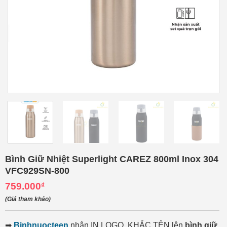
Bình Giữ Nhiệt Superlight CAREZ 800ml Inox 304
VFC929SN-800
759.000
₫
(Giá tham khảo)
➡
Binhnuocteen
nhận IN LOGO, KHẮC TÊN lên
bình giữ