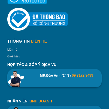
Cấu tạo ruột bình và thân bình bằng inox 304, an toàn.
Thời gian giữ nhiệt lâu, giữ nóng đến 12 giờ và giữ lạnh
lên đến 24 giờ.
Thiết kế bao da thời trang, đảm bảo cách nhiệt hiệu
quả, túi đựng bình có quai đeo thuận tiện mang theo mọi
lúc mọi nơi.
THÔNG TIN
LIÊN HỆ
Sản phẩm đạt tiêu chuẩn chất lượng về an toàn thực
Liên hệ
phẩm & dược phẩm FDA của Mỹ và sử dụng nhựa cao
Giới thiệu
cấp không chứa chất BPA độc hại.
HỢP TÁC & GÓP Ý DỊCH VỤ
09 7172 9499
MR.Đức Anh (24/7)
NHÂN VIÊN
KINH DOANH