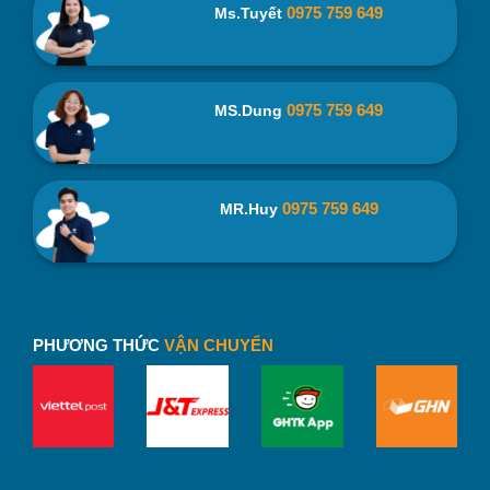
0975 759 649
Ms.Tuyết
0975 759 649
MS.Dung
0975 759 649
MR.Huy
Sản phẩm này có 2 màu chính:Vàng Champage, Đen. Với
sự đa dạng về màu sắc, kiểu dáng thời trang, đây sẽ là sự
lựa chọn tuyệt vời dành cho bạn.
PHƯƠNG THỨC
VẬN CHUYỂN
3. Một Số Hình Ảnh Thực Tế Của Bình Giữ
Nhiệt Superlight CAREZ 800ml Inox 304
VFC929SN-800
Dưới đây là một số hình ảnh thực tế của
bình giữ nhiệt
Carez
bạn có thể tham khảo. Nếu muốn đặt mua sản phẩm