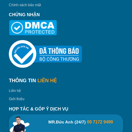
Chính sách bảo mật
Với thiết kế trang nhã, lịch sự, Ly Thủy Tinh Thấp Luminarc
Salto chắc chắn sẽ là sự lựa chọn tuyệt vời cho bạn khi lựa
CHỨNG NHẬN
chọn làm sản phẩm phục vụ văn phòng hoặc in logo làm
quà tặng khách hàng.
THÔNG TIN
LIÊN HỆ
Liên hệ
Giới thiệu
HỢP TÁC & GÓP Ý DỊCH VỤ
09 7172 9499
MR.Đức Anh (24/7)