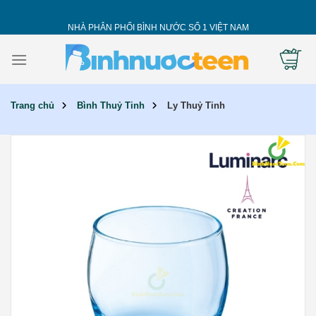
Skip
to
NHÀ PHÂN PHỐI BÌNH NƯỚC SỐ 1 VIỆT NAM
content
Trang chủ
Bình Thuỷ Tinh
Ly Thuỷ Tinh