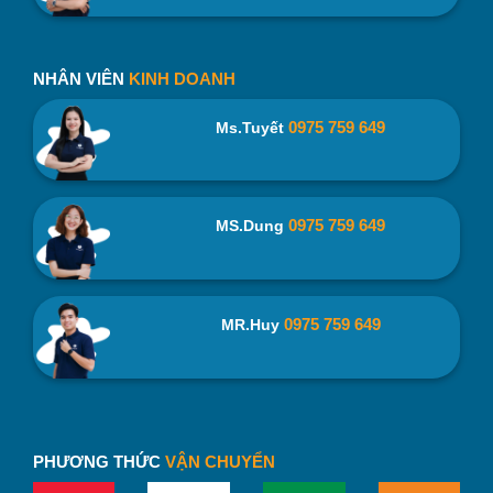
NHÂN VIÊN
KINH DOANH
Ly Thủy Tinh Cao Luminarc Vigne G2571 290ml In Logo –
binhnuocteen.com
0975 759 649
Ms.Tuyết
An toàn cho sức khỏe, chất lượng đảm bảo, chịu
nhiệt tốt
0975 759 649
MS.Dung
Được làm từ chất liệu thủy tinh cao cấp cho khả năng chịu
nhiệt cao, giảm thiểu tối đa hiện tượng rạn nứt do nhiệt
cũng như an toàn cho người dùng, Ly Thủy Tinh Thấp
0975 759 649
Luminarc Salto Ice Blue J1584 – (320ml) còn đem lại cảm
MR.Huy
giác yên tâm khi sử dụng máy rửa chén để làm sạch ly.
PHƯƠNG THỨC
VẬN CHUYỂN