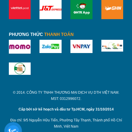
PHƯƠNG THỨC
THANH TOÁN
Ly Thủy Tinh Cao Luminarc Vigne G2571 290ml In Logo –
© 2014. CÔNG TY TNHH THƯƠNG MẠI DỊCH VỤ DTH VIỆT NAM.
binhnuocteen.com
MST: 0312996072.
Cấp bởi sở kế hoạch và đầu tư Tp.HCM, ngày 31/10/2014
Thiết kế chắc chắn, đa công dụng
Địa chỉ: 9/5 Nguyễn Hữu Tiến, Phường Tây Thạnh, Thành phố Hồ Chí
Với dung tích 320 ml, dáng bầu, Ly Thủy Tinh Thấp
Minh, Việt Nam
Luminarc Salto phù hợp uống bia, cà phê nóng, uống