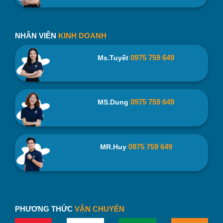
NHÂN VIÊN
KINH DOANH
Ly Thủy Tinh Luminarc Vigne Ice L0524 – Màu Xanh 310ml
– binhnuocteen.com
0975 759 649
Ms.Tuyết
An toàn cho sức khỏe, chất lượng đảm bảo
Với chất liệu thủy tinh có độ an toàn cao, khi sử dụng
Ly
0975 759 649
MS.Dung
Thủy Tinh Luminarc
bạn sẽ không phải lo về chất lượng
của sản phẩm nữa.
0975 759 649
MR.Huy
PHƯƠNG THỨC
VẬN CHUYỂN