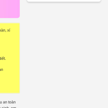
àn, xí
iết.
ạn
ệu an toàn