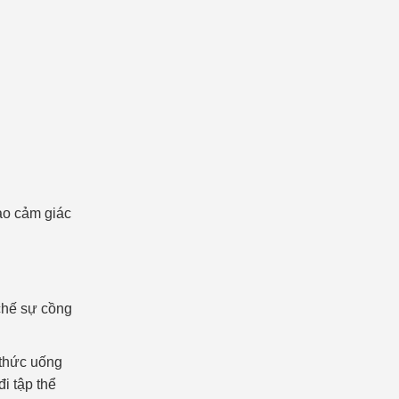
ạo cảm giác
ế sự cồng
 thức uống
i tập thể