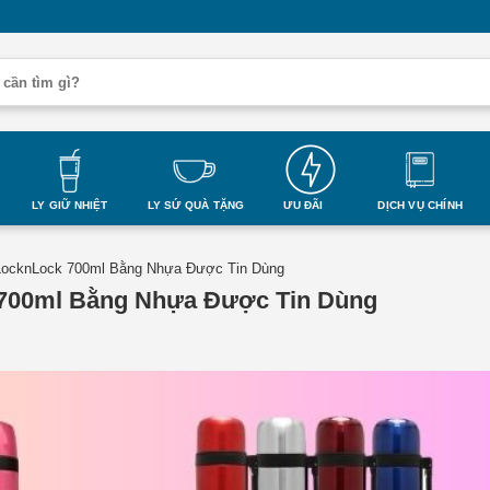
LY GIỮ NHIỆT
LY SỨ QUÀ TẶNG
ƯU ĐÃI
DỊCH VỤ CHÍNH
LocknLock 700ml Bằng Nhựa Được Tin Dùng
 700ml Bằng Nhựa Được Tin Dùng