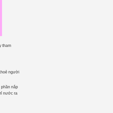
ãy tham
khoẻ người
u phần nắp
rỉ nước ra