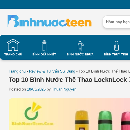
Skip
to
content
Tìm
kiếm:
TRANG CHỦ
BÌNH GIỮ NHIỆT
BÌNH NƯỚC NHỰA
BÌNH THUỶ TINH
Trang chủ
-
Review & Tư Vấn Sử Dụng
-
Top 10 Bình Nước Thể Thao 
Top 10 Bình Nước Thể Thao LocknLock
Posted on
18/03/2025
by
Thuan Nguyen