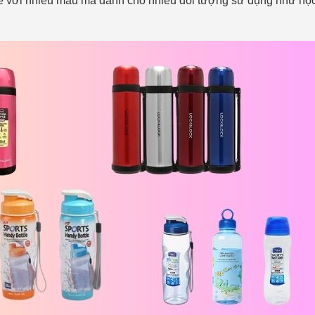
ế với nhiều mẫu mã dành cho nhiều đối tượng sử dụng như học