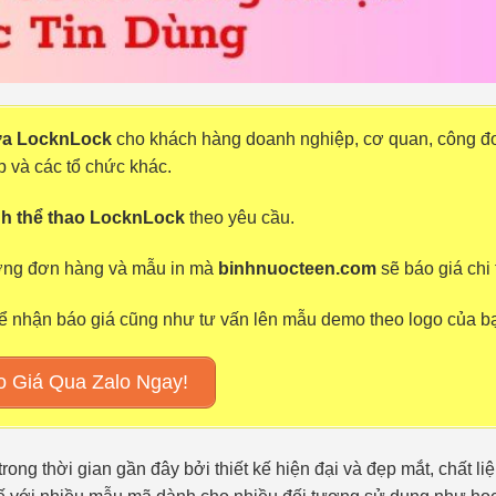
ựa LocknLock
cho khách hàng doanh nghiệp, cơ quan, công đo
p và các tổ chức khác.
nh thể thao LocknLock
theo yêu cầu.
lượng đơn hàng và mẫu in mà
binhnuocteen.com
sẽ báo giá chi t
ể nhận báo giá cũng như tư vấn lên mẫu demo theo logo của b
 Giá Qua Zalo Ngay!
ng thời gian gần đây bởi thiết kế hiện đại và đẹp mắt, chất li