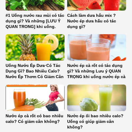
#1 Uống nước rau mùi có tác
Cách làm dưa hấu mix ?
dụng gì? Và những [LƯU Ý
Nước ép dưa hấu có tác
QUAN TRONG] khi uống.
dụng gì?
Uống Nước Ép Dưa·Có Tác
Nước ép cà rốt có tác dụng
Dụng Gì? Bao Nhiêu Calo?
gì? Và những Lưu ý QUAN
Nước Ép Thơm Có Giảm Cân
TRỌNG khi uống nước ép cà
Không?
rốt?
Nước ép cà rốt có bao nhiêu
Nước ép ổi bao nhiêu calo?
calo? Có giảm cân không?
Uống có giúp giảm cân
không?