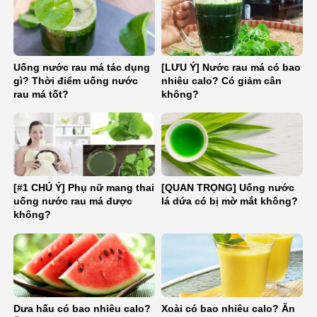
Uống nước rau má tác dụng
[LƯU Ý] Nước rau má có bao
gì? Thời điểm uống nước
nhiêu calo? Có giảm cân
rau má tốt?
không?
[#1 CHÚ Ý] Phụ nữ mang thai
[QUAN TRỌNG] Uống nước
uống nước rau má được
lá dứa có bị mờ mắt không?
không?
Dưa hấu có bao nhiêu calo?
Xoài có bao nhiêu calo? Ăn