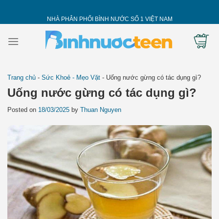
Skip
to
NHÀ PHÂN PHỐI BÌNH NƯỚC SỐ 1 VIỆT NAM
content
Trang chủ
-
Sức Khoẻ - Mẹo Vặt
-
Uống nước gừng có tác dụng gì?
Uống nước gừng có tác dụng gì?
Posted on
18/03/2025
by
Thuan Nguyen