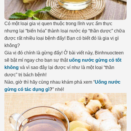
Có một loại gia vị quen thuộc trong lĩnh vực ẩm thực
nhưng lại “biến hóa” thành loại nước ép “thần dược” chữa
được rất nhiều loại bệnh đấy! Bạn có biết đó là gia vị gì
không?
Gia vị đó chính là gừng đấy! Ở bài viết này, Binhnuocteen
sẽ bật mí ngay cho bạn sự thật
uống nước gừng có tốt
không
và vì sao đây lại được ví như là một loại “thần
dược” trị bách bệnh!
Nào, giờ thì hãy cùng nhau khám phá xem “
Uống nước
gừng có tác dụng gì
?
” nhé!