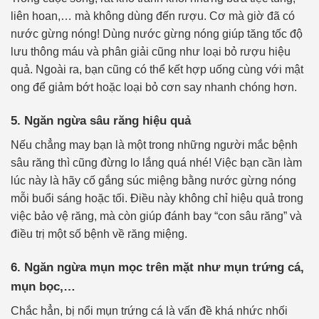
liên hoan,… mà không dùng đến rượu. Cơ mà giờ đã có
nước gừng nóng! Dùng nước gừng nóng giúp tăng tốc độ
lưu thông máu và phân giải cũng như loại bỏ rượu hiệu
quả. Ngoài ra, bạn cũng có thể kết hợp uống cùng với mật
ong để giảm bớt hoặc loại bỏ cơn say nhanh chóng hơn.
5. Ngăn ngừa sâu răng hiệu quả
Nếu chẳng may bạn là một trong những người mắc bệnh
sâu răng thì cũng đừng lo lắng quá nhé! Việc bạn cần làm
lúc này là hãy cố gắng súc miệng bằng nước gừng nóng
mỗi buổi sáng hoặc tối. Điều này không chỉ hiệu quả trong
việc bảo vệ răng, mà còn giúp đánh bay “con sâu răng” và
điều trị một số bệnh về răng miệng.
6. Ngăn ngừa mụn mọc trên mặt như mụn trứng cá,
mụn bọc,…
Chắc hẳn, bị nổi mụn trứng cá là vấn đề khá nhức nhối