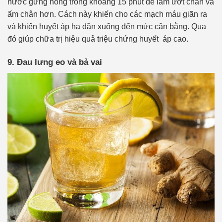
nước gừng nóng trong khoảng 15 phút để làm ướt chân và
ấm chân hơn. Cách này khiến cho các mạch máu giãn ra
và khiến huyết áp hạ dần xuống đến mức cân bằng. Qua
đó giúp chữa trị hiệu quả triệu chứng huyết áp cao.
9. Đau lưng eo và bả vai