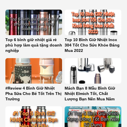
Top 6 bình giữ nhiệt giá rẻ
Top 10 Bình Giữ Nhiệt Inox
phù hợp làm quà tặng doanh
304 Tốt Cho Sức Khỏe Đáng
nghiệp
Mua 2022
#Review 4 Bình Giữ Nhiệt
Mách Bạn 8 Mẫu Bình Giữ
Pha Sữa Cho Bé Tốt Trên Thị
Nhiệt Elmich Tốt, Chất
Trường
Lượng Bạn Nên Mua Năm
2022