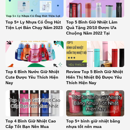
Top 5+ Ly Nhựa Có Ống Hút
Top 5 Bình Giữ Nhiệt Làm
Tiện Lợi Bán Chạy Năm 2023
Quà Tặng 20/10 Được Ưa
Chuộng Năm 2022 Tại
Binhnuocteen
Top 6 Bình Nước Giữ Nhiệt
Review Top 5 Bình Giữ Nhiệt
Cute Được Yêu Thích Hiện
Hiển Thị Nhiệt Độ Được Yêu
Nay
Thích Hiện Nay
Top 4 Bình Giữ Nhiệt Cao
Top 5+ bình giữ nhiệt bằng
Cấp Tốt Bạn Nên Mua
nhựa tốt nên mua