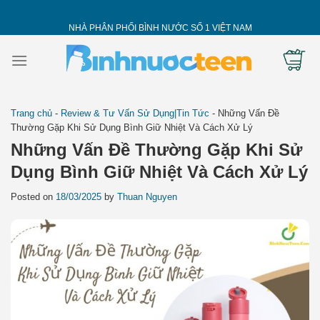
Skip
to
NHÀ PHÂN PHỐI BÌNH NƯỚC SỐ 1 VIỆT NAM
content
Trang chủ
-
Review & Tư Vấn Sử Dụng|Tin Tức
-
Những Vấn Đề
Thường Gặp Khi Sử Dụng Bình Giữ Nhiệt Và Cách Xử Lý
Những Vấn Đề Thường Gặp Khi Sử
Dụng Bình Giữ Nhiệt Và Cách Xử Lý
Posted on
18/03/2025
by
Thuan Nguyen